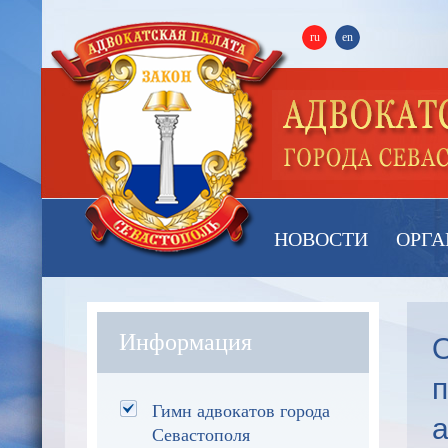
ru
en
НОВОСТИ
ОРГА
О
Информация
Гимн адвокатов города
а
Севастополя