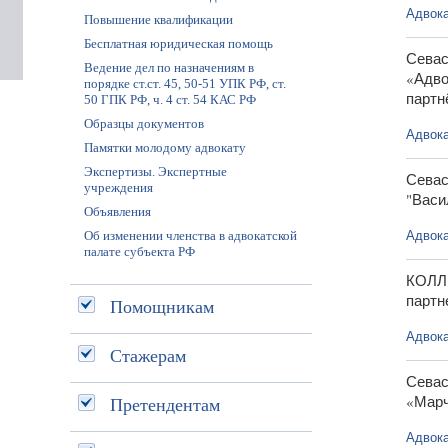
Адвока
Повышение квалификации
Бесплатная юридическая помощь
Севас
Ведение дел по назначениям в
«Адво
порядке ст.ст. 45, 50-51 УПК РФ, ст.
партн
50 ГПК РФ, ч. 4 ст. 54 КАС РФ
Образцы документов
Адвока
Памятки молодому адвокату
Экспертизы. Экспертные
Севас
учреждения
"Васи
Объявления
Адвока
Об изменении членства в адвокатской
палате субъекта РФ
КОЛЛ
партн
Помощникам
Адвока
Стажерам
Севас
«Марч
Претендентам
Адвока