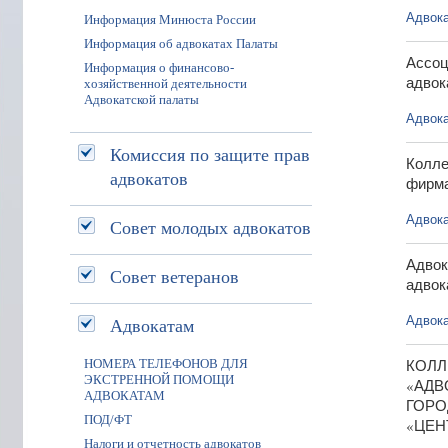
Адвока
Информация Минюста России
Информация об адвокатах Палаты
Ассоц
Информация о финансово-
адвок
хозяйственной деятельности
Адвокатской палаты
Адвока
Комиссия по защите прав
Колле
адвокатов
фирма
Адвока
Совет молодых адвокатов
Адвок
Совет ветеранов
адвок
Адвока
Адвокатам
КОЛЛ
НОМЕРА ТЕЛЕФОНОВ ДЛЯ
ЭКСТРЕННОЙ ПОМОЩИ
«АДВ
АДВОКАТАМ
ГОРО
ПОД/ФТ
«ЦЕН
Налоги и отчетность адвокатов