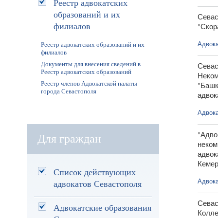
Реестр адвокатских
образований и их
Севас
филиалов
"Скор
Адвока
Реестр адвокатских образований и их
филиалов
Документы для внесения сведений в
Севас
Реестр адвокатских образований
Неком
Реестр членов Адвокатской палаты
"Башк
города Севастополя
адвок
Адвока
"Адво
Для граждан
неком
адвок
Кемер
Список действующих
Адвока
адвокатов Севастополя
Севас
Адвокатские образования
Колле