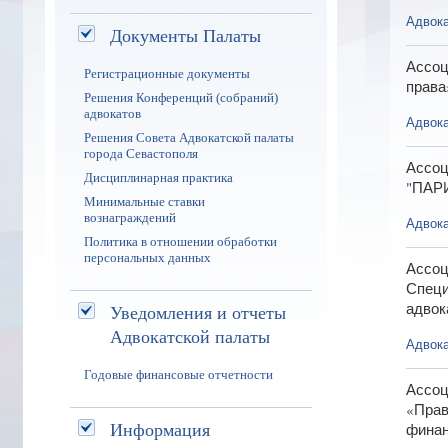
Адвока
Документы Палаты
Ассоц
Регистрационные документы
права
Решения Конференций (собраний)
адвокатов
Адвока
Решения Совета Адвокатской палаты
города Севастополя
Ассоц
Дисциплинарная практика
"ПАР
Минимальные ставки
вознаграждений
Адвока
Политика в отношении обработки
персональных данных
Ассоц
Специ
адвок
Уведомления и отчеты
Адвокатской палаты
Адвока
Годовые финансовые отчетности
Ассоц
«Прав
Информация
финан