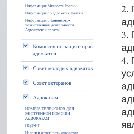
2.
Информация Минюста России
Информация об адвокатах Палаты
ад
Информация о финансово-
хозяйственной деятельности
Адвокатской палаты
3.
ад
Комиссия по защите прав
адвокатов
4.
Совет молодых адвокатов
ус
Совет ветеранов
ад
ад
Адвокатам
ад
НОМЕРА ТЕЛЕФОНОВ ДЛЯ
ЭКСТРЕННОЙ ПОМОЩИ
АДВОКАТАМ
яв
ПОД/ФТ
Налоги и отчетность адвокатов