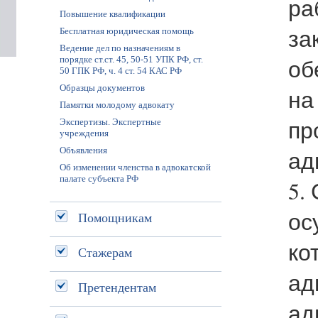
ра
Повышение квалификации
за
Бесплатная юридическая помощь
Ведение дел по назначениям в
об
порядке ст.ст. 45, 50-51 УПК РФ, ст.
50 ГПК РФ, ч. 4 ст. 54 КАС РФ
Образцы документов
на
Памятки молодому адвокату
пр
Экспертизы. Экспертные
учреждения
Объявления
ад
Об изменении членства в адвокатской
палате субъекта РФ
5.
ос
Помощникам
ко
Стажерам
ад
Претендентам
ад