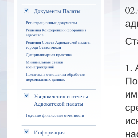
02
Документы Палаты
ад
Регистрационные документы
Решения Конференций (собраний)
адвокатов
Ст
Решения Совета Адвокатской палаты
города Севастополя
Дисциплинарная практика
Минимальные ставки
1.
вознаграждений
Политика в отношении обработки
По
персональных данных
им
Уведомления и отчеты
Адвокатской палаты
ср
Годовые финансовые отчетности
ис
на
Информация