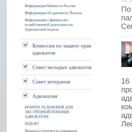
16.1
Информация Минюста России
По
Информация об адвокатах Палаты
па
Информация о финансово-
Се
хозяйственной деятельности
Адвокатской палаты
Комиссия по защите прав
адвокатов
Совет молодых адвокатов
16
Совет ветеранов
пр
Адвокатам
ад
ко
НОМЕРА ТЕЛЕФОНОВ ДЛЯ
ЭКСТРЕННОЙ ПОМОЩИ
ад
АДВОКАТАМ
Ле
ПОД/ФТ
Налоги и отчетность адвокатов