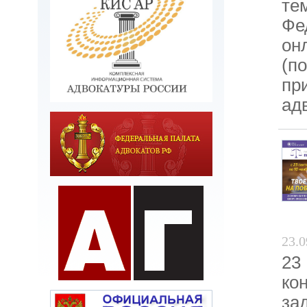
те
Фе
он
(п
пр
ад
23.0
23
ко
за