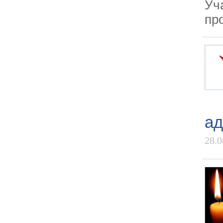
Уч
пр
ад
28.0