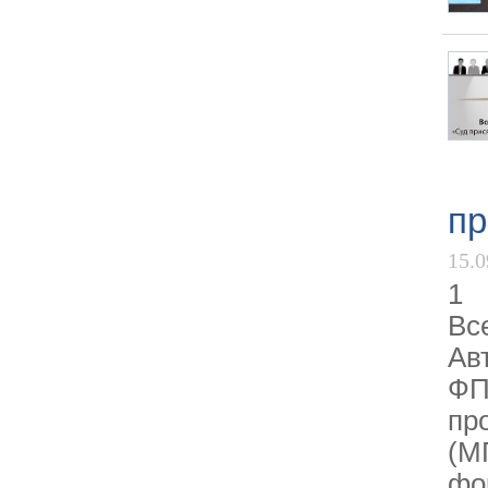
пр
15.0
1 
Вс
Ав
ФП
пр
(М
фо