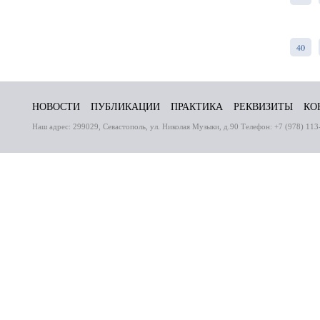
40
НОВОСТИ
ПУБЛИКАЦИИ
ПРАКТИКА
РЕКВИЗИТЫ
КО
Наш адрес: 299029, Севастополь, ул. Николая Музыки, д.90 Телефон: +7 (978) 113