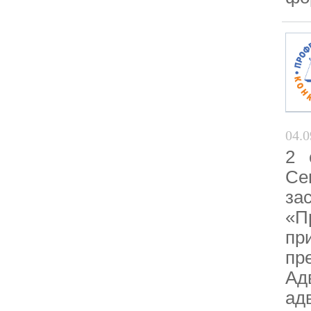
04.0
2 
Се
за
«П
пр
пр
Ад
ад