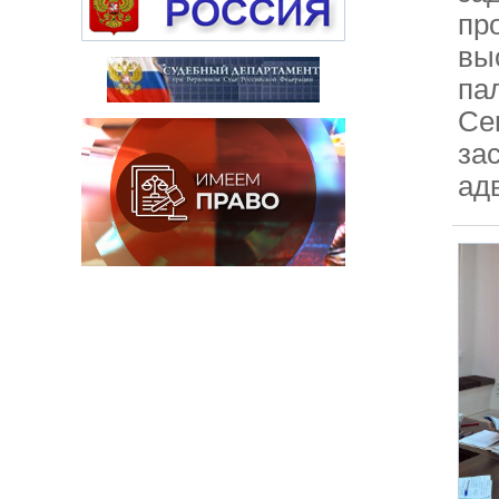
пр
вы
па
Се
за
ад