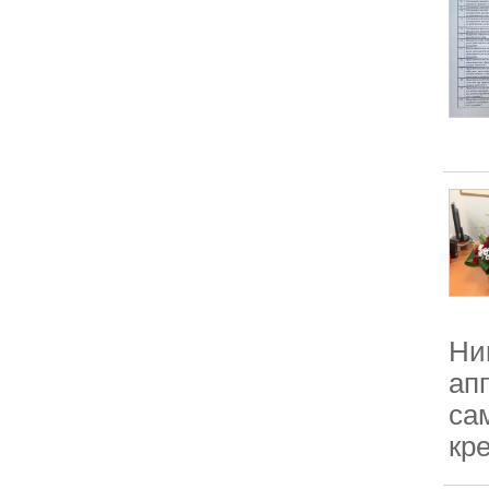
Ни
ап
са
кре