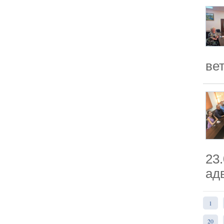
ве
23
ад
1
20