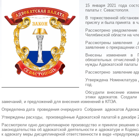
15 января 2021 года сост
палаты г. Севастополя.
В торжественной обстанов
присягу и была принята в ч
Рассмотрено уведомление 
Челябинской области на чле
Рассмотрены заявления дв
заявление о прекращении ст
Внесены изменения в 
обязательных отчислений 
нужды Адвокатской палаты 
Рассмотрено заявление адв
Утверждена Номенклатура 
год.
Обсудили внесение измен
этики адвокатов. Создали
замечаний, и предложений для внесения изменений в КПЭА.
Определена дата проведения очередного Собрания адвокатов Адвокат
Утверждены расходы, произведённые Адвокатской палатой в декабре 2
Рассмотрели одно дисциплинарное производство и приняли решение о
законодательства об адвокатской деятельности и адвокатуре и Кодекс
к адвокату меры дисциплинарной ответственности в виде «предупрежд