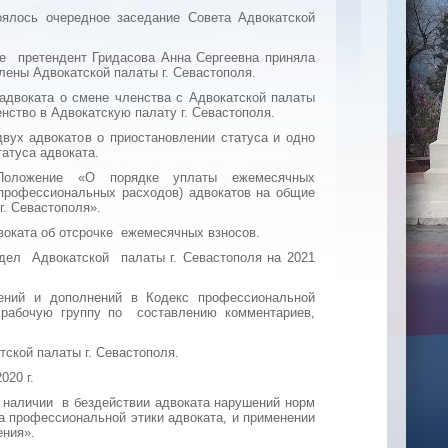
оялось очередное заседание Совета Адвокатской
ке претендент Гридасова Анна Сергеевна приняла
лены Адвокатской палаты г. Севастополя.
адвоката о смене членства с Адвокатской палаты
нство в Адвокатскую палату г. Севастополя.
ух адвокатов о приостановлении статуса и одно
атуса адвоката.
Положение «О порядке уплаты ежемесячных
(профессиональных расходов) адвокатов на общие
г. Севастополя».
оката об отсрочке ежемесячных взносов.
дел Адвокатской палаты г. Севастополя на 2021
ений и дополнений в Кодекс профессиональной
 рабочую группу по составлению комментариев,
ской палаты г. Севастополя.
020 г.
 наличии в бездействии адвоката нарушений норм
а профессиональной этики адвоката, и применении
ения».