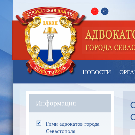
ru
en
НОВОСТИ
ОРГА
О
Информация
С
Гимн адвокатов города
Севастополя