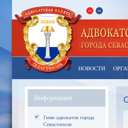
ru
en
НОВОСТИ
ОРГА
О
Информация
Гимн адвокатов города
Севастополя