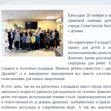
Ежегодно 20 ноября в н
правовой помощи детя
города Севастополя был
с детьми.
На территории
Государс
приют для детей и по
воспитанниками приюта 
Конечно, кроме разговор
сюрпризы для ребят. Е
сладких и полезных подарков. Вначале ребята совместно с а
Дружбы", а в завершении мероприятия все вместе изготов
пожеланиями для наших защитников.
В этот день, так же на различных площадках школ города пр
школьного возраста адвокаты рассказывали
об основах правово
ребят постарше
актуальными темами стали:
правонарушения не
и ответственности за деяния, дроппинг,
кибербуллинг и травля
особенно актуально в современном мире.
А так же, вовлеч