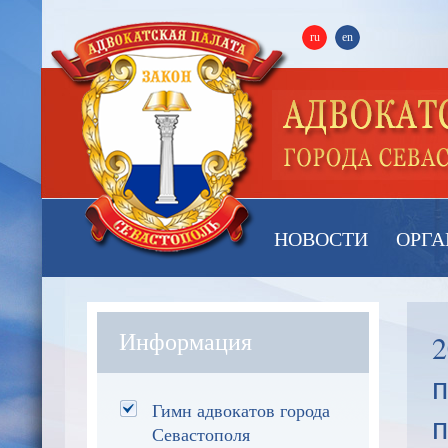
ru
en
НОВОСТИ
ОРГА
2
Информация
п
Гимн адвокатов города
Севастополя