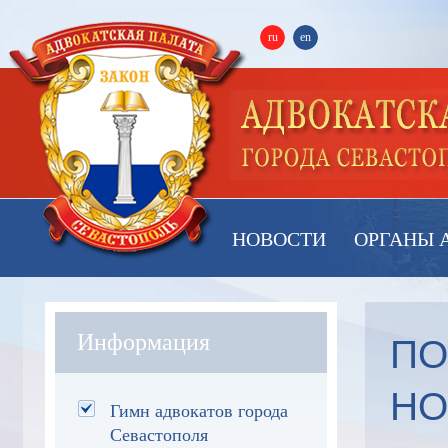
ru
en
НОВОСТИ
ОРГАНЫ 
ПО
Информация
НО
Гимн адвокатов города
Севастополя