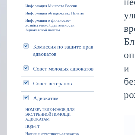
не
Информация Минюста России
ул
Информация об адвокатах Палаты
Информация о финансово-
вр
хозяйственной деятельности
Адвокатской палаты
Бл
Комиссия по защите прав
оп
адвокатов
и
Совет молодых адвокатов
бе
Совет ветеранов
ро
Адвокатам
НОМЕРА ТЕЛЕФОНОВ ДЛЯ
ЭКСТРЕННОЙ ПОМОЩИ
АДВОКАТАМ
ПОД/ФТ
Налоги и отчетность адвокатов