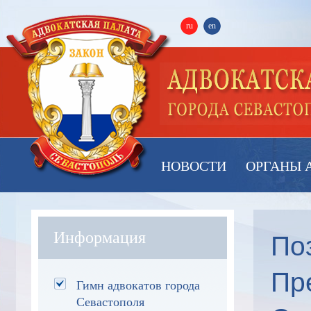
ru
en
НОВОСТИ
ОРГАНЫ 
По
Информация
Пр
Гимн адвокатов города
Севастополя