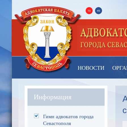
ru
en
НОВОСТИ
ОРГА
А
Информация
с
Гимн адвокатов города
Севастополя