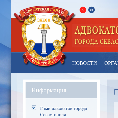
ru
en
НОВОСТИ
ОРГА
П
Информация
Гимн адвокатов города
Севастополя