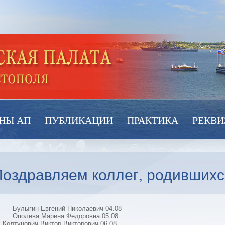
НЫ АП
ПУБЛИКАЦИИ
ПРАКТИКА
РЕКВИ
оздравляем коллег, родившихся
Булыгин Евгений Николаевич 04.08
Ополева Марина Федоровна 05.08
Колтунович Виктор Викторович 06.08