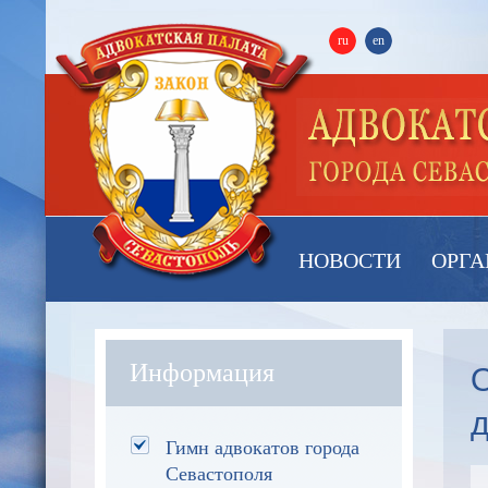
ru
en
НОВОСТИ
ОРГА
О
Информация
д
Гимн адвокатов города
Севастополя