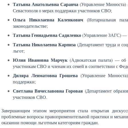
Татьяна Анатольевна Саранча
(Управление Минюста) —
Севастополя о мерах поддержки участников СВО;
Ольга Николаевна Каленкович
(Нотариальная пал
законодательстве;
Татьяна Геннадьевна Садиленко
(Управление ЗАГС) — о
Татьяна Николаевна Карпиза
(Департамент труда и со
льгот;
Юлия Ивановна Марчук
(Адвокатская палата) — об
участникам СВО и членам их семей в соответствии с Фед
Диляра Ленматовна Грошева
(Управление Минюста)
поддержки;
Светлана Вячеславовна Горовая
(Департамент образов
участников СВО.
Завершающим этапом мероприятия стала открытая дискусс
проблемные вопросы правоприменительной практики и механи
оказании помощи льготным категориям граждан.