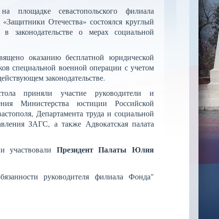
а площадке севастопольского филиала
а «Защитники Отечества» состоялся круглый
 в законодательстве о мерах социальной
вящено оказанию бесплатной юридической
ков специальной военной операции с учетом
действующем законодательстве.
тола приняли участие руководители и
ления Министерства юстиции Российской
астополя, Департамента труда и социальной
авления ЗАГС, а также Адвокатская палата
Президент Палаты Юлия
ии участвовали
язанности руководителя филиала Фонда"