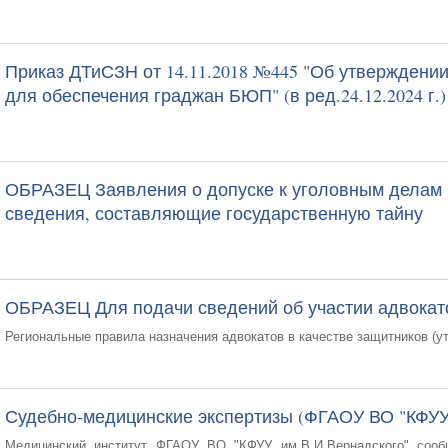
Приказ ДТиСЗН от 14.11.2018 №445 "Об утвержден
для обеспечения граджан БЮП" (в ред.24.12.2024 г.)
ОБРАЗЕЦ Заявления о допуске к уголовным делам
сведения, составляющие государственную тайну
ОБРАЗЕЦ Для подачи сведений об участии адвокато
Региональные правила назначения адвокатов в качестве защитников (утв
Судебно-медицинские экспертизы (ФГАОУ ВО "КФУУ
Медицинский институт ФГАОУ ВО "КФУУ им.В.И.Вернадского" сооб