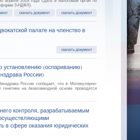
0 апреля 2025 года сдать в налоговый орган по
о форме 3-НДФЛ).
мент
скачать документ
скачать документ
окатской палате на членство в
скачать документ
о установлению (оспариванию)
нздрава России)
инздрава России сообщает, что в Молекулярно-
 генетики на безвозмездной основе проводятся
его контроля, разрабатываемым
, осуществляющими
ь в сфере оказания юридических