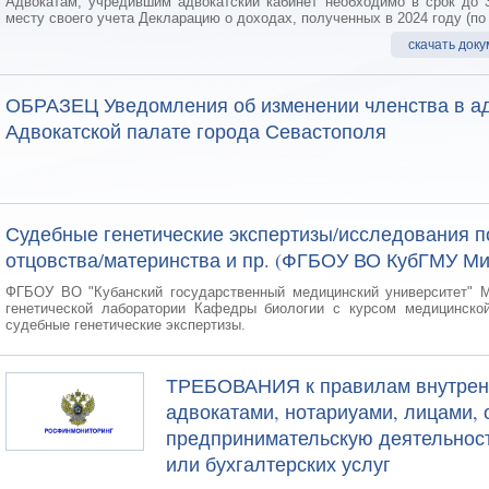
Адвокатам, учредившим адвокатский кабинет необходимо в срок до 3
месту своего учета Декларацию о доходах, полученных в 2024 году (п
скачать доку
ОБРАЗЕЦ Уведомления об изменении членства в адв
Адвокатской палате города Севастополя
Судебные генетические экспертизы/исследования п
отцовства/материнства и пр. (ФГБОУ ВО КубГМУ Ми
ФГБОУ ВО "Кубанский государственный медицинский университет" М
генетической лаборатории Кафедры биологии с курсом медицинской
судебные генетические экспертизы.
ТРЕБОВАНИЯ к правилам внутренн
адвокатами, нотариуами, лицами
предпринимательскую деятельност
или бухгалтерских услуг