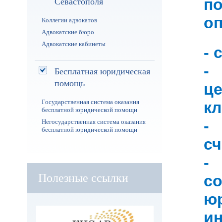
Севастополя
п
оп
Коллегии адвокатов
Адвокатские бюро
Адвокатские кабинеты
- 
-
Бесплатная юридическая
помощь
ц
Государственная система оказания
кл
бесплатной юридической помощи
-
Негосударственная система оказания
бесплатной юридической помощи
сч
-
Полезные ссылки
с
ю
и