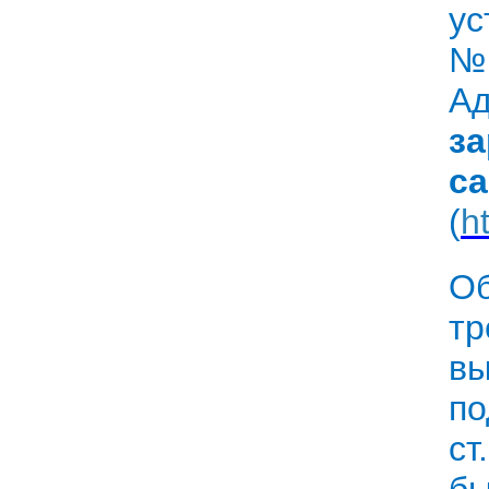
ус
№
А
за
с
(
h
О
т
вы
по
ст