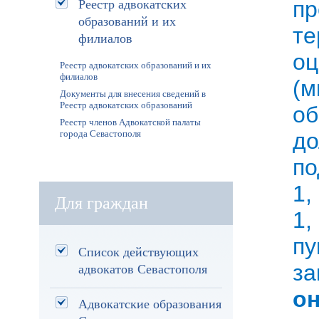
Реестр адвокатских
п
образований и их
те
филиалов
о
Реестр адвокатских образований и их
филиалов
(м
Документы для внесения сведений в
Реестр адвокатских образований
о
Реестр членов Адвокатской палаты
города Севастополя
до
по
1,
Для граждан
1,
пу
Список действующих
адвокатов Севастополя
за
он
Адвокатские образования