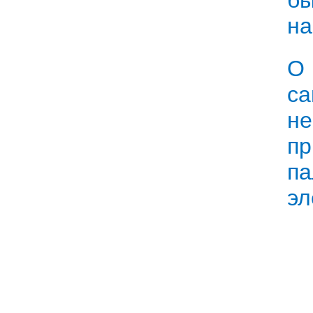
бы
на
О 
с
не
пр
па
эл