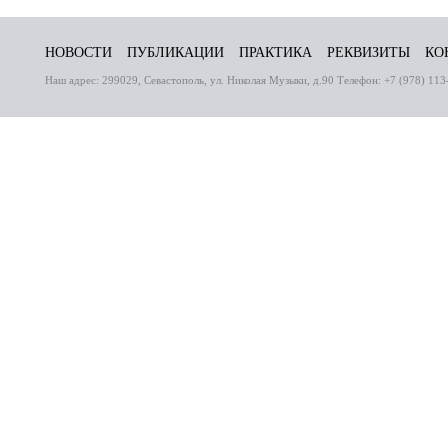
НОВОСТИ
ПУБЛИКАЦИИ
ПРАКТИКА
РЕКВИЗИТЫ
КО
Наш адрес: 299029, Севастополь, ул. Николая Музыки, д.90 Телефон: +7 (978) 113