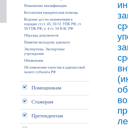
и
Повышение квалификации
Бесплатная юридическая помощь
з
Ведение дел по назначениям в
ср
порядке ст.ст. 45, 50-51 УПК РФ, ст.
50 ГПК РФ, ч. 4 ст. 54 КАС РФ
уп
Образцы документов
Памятки молодому адвокату
з
Экспертизы. Экспертные
учреждения
с
Объявления
вн
Об изменении членства в адвокатской
палате субъекта РФ
(
Помощникам
об
во
Стажерам
п
Претендентам
ле