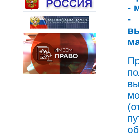
- 
-
в
ма
П
по
вы
мо
(о
п
о