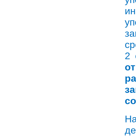
и
уп
з
ср
2 
о
р
з
со
На
д