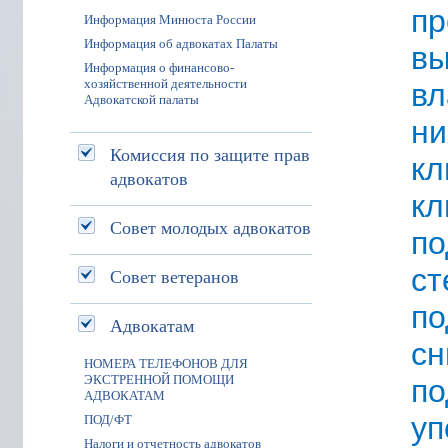
п
Информация Минюста России
Информация об адвокатах Палаты
в
Информация о финансово-
хозяйственной деятельности
вл
Адвокатской палаты
ни
Комиссия по защите прав
кл
адвокатов
кл
Совет молодых адвокатов
п
с
Совет ветеранов
п
Адвокатам
с
НОМЕРА ТЕЛЕФОНОВ ДЛЯ
ЭКСТРЕННОЙ ПОМОЩИ
по
АДВОКАТАМ
у
ПОД/ФТ
Налоги и отчетность адвокатов