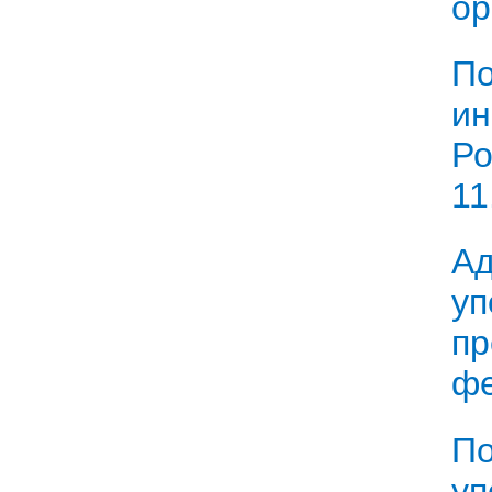
ор
По
ин
Ро
11
Ад
у
пр
фе
По
у