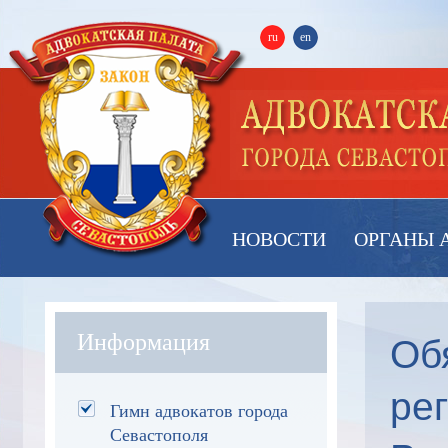
ru
en
НОВОСТИ
ОРГАНЫ 
Об
Информация
ре
Гимн адвокатов города
Севастополя