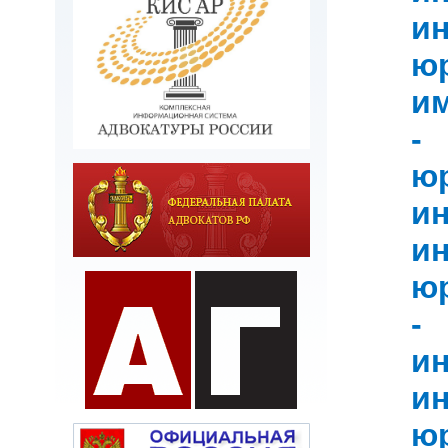
и
юр
и
-
ю
и
и
юр
-
и
и
юр