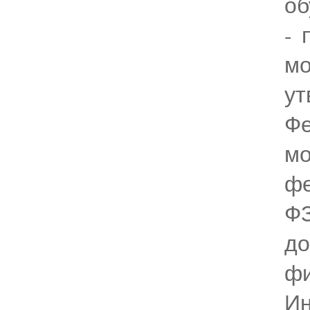
об
- 
мо
у
Ф
м
фе
ФЗ
д
ф
Ин