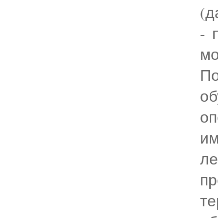
(д
- 
мо
П
об
о
и
ле
п
те