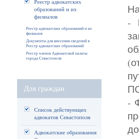
Реестр адвокатских
На
образований и их
филиалов
- 
Реестр адвокатских образований и их
з
филиалов
Документы для внесения сведений в
о
Реестр адвокатских образований
Реестр членов Адвокатской палаты
(о
города Севастополя
пу
ПО
Для граждан
- 
Список действующих
п
адвокатов Севастополя
д
Адвокатские образования