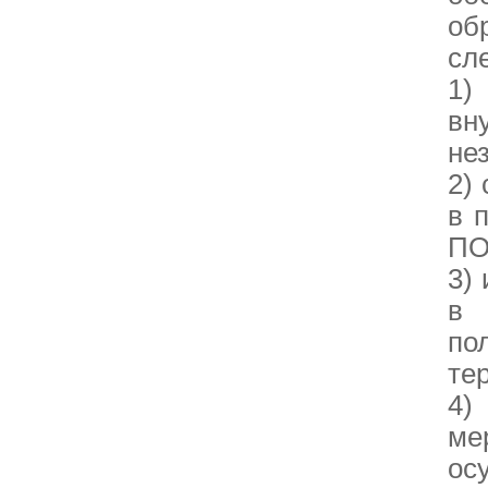
об
сл
1)
вн
не
2)
в 
ПО
3)
в 
по
те
4)
ме
ос