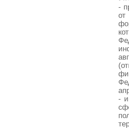
- 
от
фо
ко
Фе
ин
ав
(о
фи
Фе
ап
- 
сф
по
те