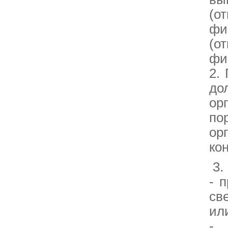
(о
фи
(о
фи
2.
до
ор
по
ор
ко
3.
- 
св
ил
- 