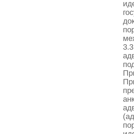
ид
го
до
по
ме
3.
ад
по
Пр
Пр
пр
ан
ад
(а
по
ид