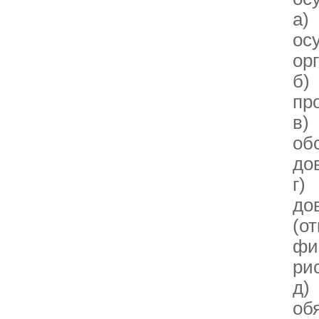
а)
ос
ор
б)
пр
в)
об
до
г)
до
(о
фи
рис
д)
об