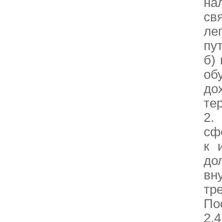
на
св
ле
пу
б)
об
до
те
2.
сф
к 
до
вн
тр
По
2.