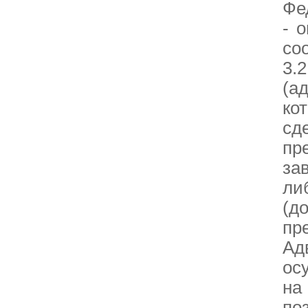
Фе
- 
со
3.
(а
ко
сд
пр
за
ли
(д
пр
Ад
ос
на
по