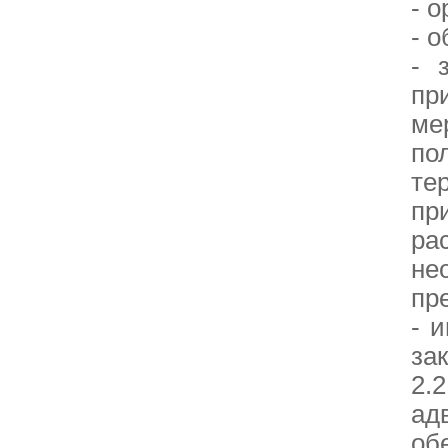
- 
- 
- 
пр
ме
по
те
пр
ра
не
пр
- 
за
2.
ад
об