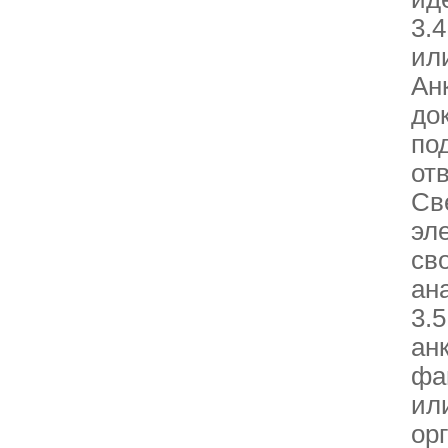
3.
ил
Ан
до
по
от
Св
эл
св
ана
3.
ан
фа
ил
ор