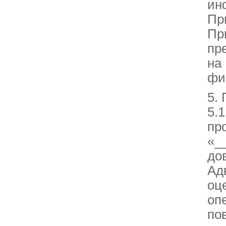
ин
Пр
Пр
пр
на
фи
5.
5.
пр
«_
до
Ад
оц
оп
по