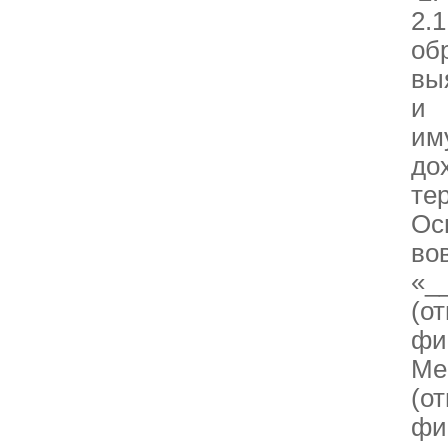
2.
об
вы
и 
им
до
те
Ос
в
«_
(о
фи
Ме
(о
фи