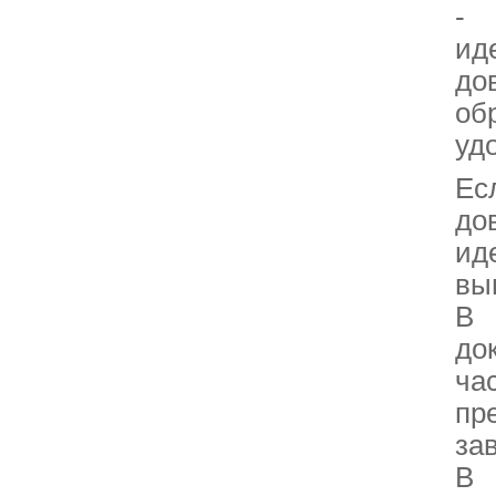
- 
ид
до
об
уд
Ес
до
ид
вы
В 
до
ча
пр
за
В 