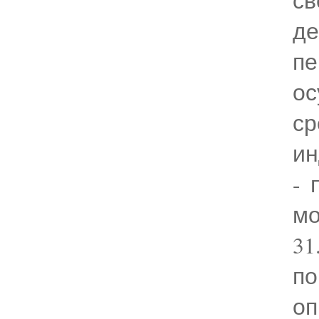
де
п
о
с
ин
- 
мо
31
п
о