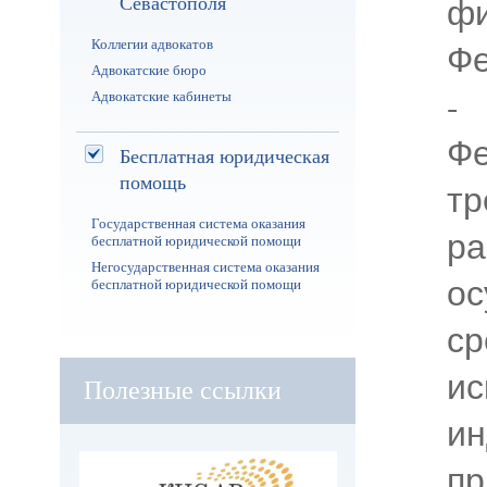
ф
Севастополя
Фе
Коллегии адвокатов
Адвокатские бюро
-
Адвокатские кабинеты
Фе
Бесплатная юридическая
помощь
тр
Государственная система оказания
р
бесплатной юридической помощи
Негосударственная система оказания
о
бесплатной юридической помощи
с
и
Полезные ссылки
и
пр