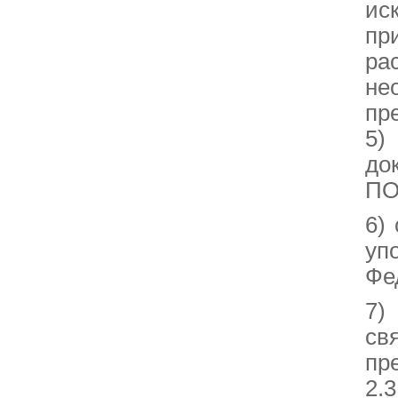
и
пр
ра
не
пр
5)
до
ПО
6)
уп
Фе
7)
св
пр
2.