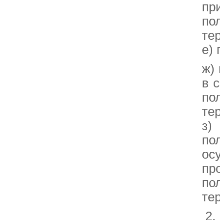
пр
по
те
е)
ж)
в 
по
те
з)
по
ос
пр
по
те
2.