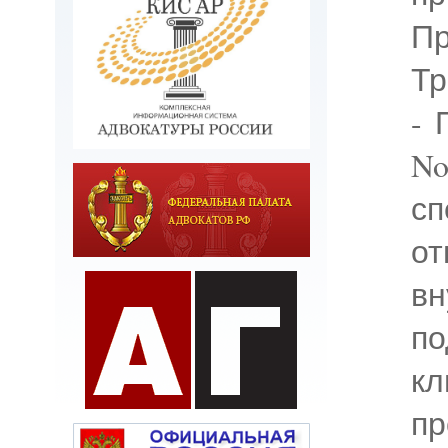
Пр
Тр
- 
N
с
о
вн
по
к
п