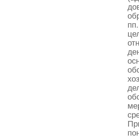
до
об
пп
це
от
де
ос
об
хо
де
об
ме
ср
Пр
по