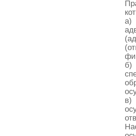
Пр
ко
а)
ад
(а
(о
фи
б)
сп
об
ос
в)
ос
от
На
ос