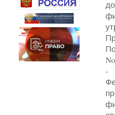
д
ф
у
Пр
По
No
-
Фе
п
фи
св