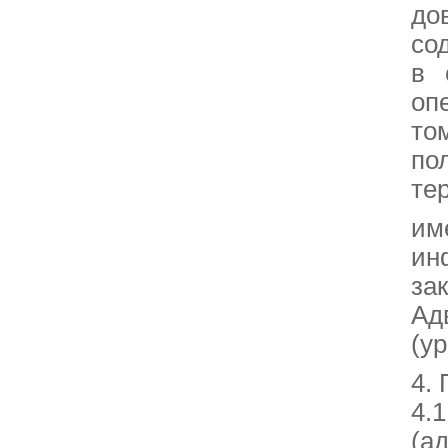
до
со
в 
оп
то
по
те
им
ин
зак
Ад
(у
4.
4.
(а