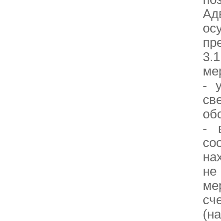
Ад
ос
пр
3.
ме
- 
св
об
- 
со
на
не
ме
сч
(н