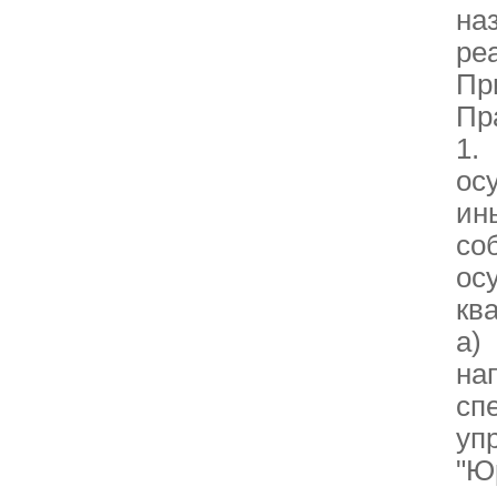
на
ре
Пр
Пр
1.
ос
ин
со
о
кв
а)
на
сп
уп
"Ю