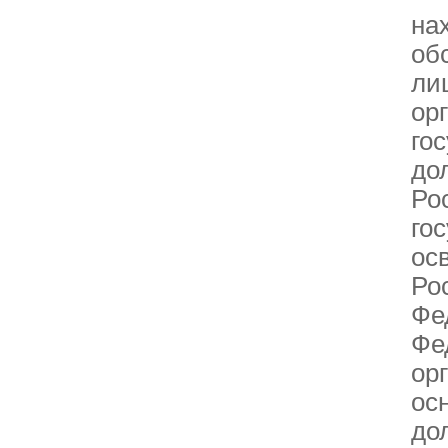
на
об
ли
ор
го
до
Ро
го
ос
Ро
Фе
Фе
ор
ос
до