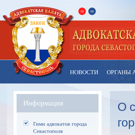
ru
en
НОВОСТИ
ОРГАНЫ 
О 
Информация
го
Гимн адвокатов города
Севастополя