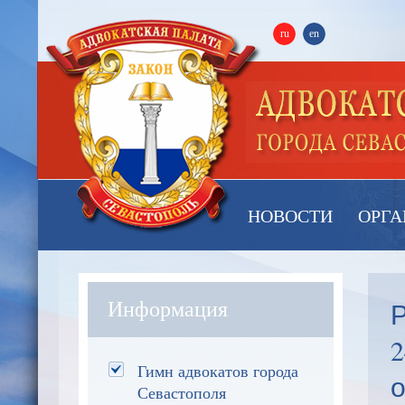
ru
en
НОВОСТИ
ОРГА
Р
Информация
2
Гимн адвокатов города
о
Севастополя