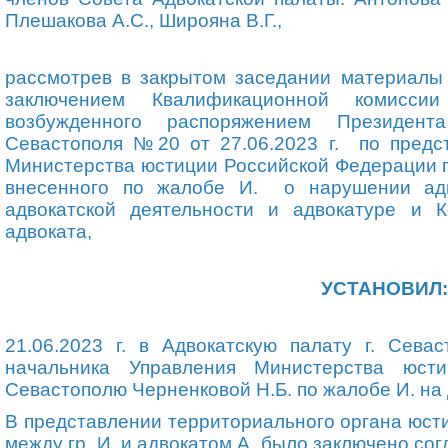
Плешакова А.С., Широяна В.Г.,
рассмотрев в закрытом заседании материалы 
заключением Квалификационной комисс
возбужденного распоряжением Президент
Севастополя №20 от 27.06.2023 г. по предс
Министерства юстиции Российской Федерации п
внесенного по жалобе И
.
о нарушении ад
адвокатской деятельности и адвокатуре и 
адвоката,
УСТАНОВИЛ:
21.06.2023 г. в Адвокатскую палату г. Сева
начальника Управления Министерства юст
Севастополю Черненковой Н.Б. по жалобе И
.
на 
В представлении территориального органа юстиц
между
гр.
И
.
и адвокатом А
.
было заключено сог