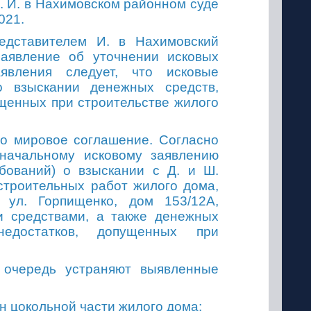
р.
И. в Нахимовском районном суде
021.
редставителем И
.
в Нахимовский
заявление об уточнении исковых
явления следует, что исковые
 взыскании денежных средств,
щенных при строительстве жилого
но мировое соглашение. Согласно
оначальному исковому заявлению
бований) о взыскании с Д. и Ш.
строительных работ жилого дома,
, ул. Горпищенко, дом 153/12А,
и средствами, а также денежных
едостатков, допущенных при
 очередь устраняют выявленные
ен цокольной части жилого дома;