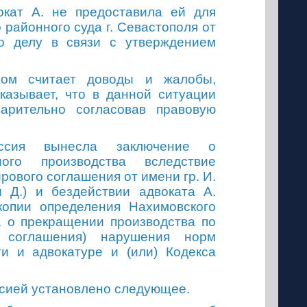
окат А
.
не предоставила ей для
районного суда г. Севастополя от
по делу в связи с утверждением
ром считает доводы
и
жалобы,
азывает, что в данной ситуации
варительно согласовав правовую
иссия вынесла заключение о
ного производства вследствие
рового соглашения от имени
гр.
И.
 Д.) и бездействии адвоката А.
копии определения Нахимовского
г. о прекращении производства по
 соглашения) нарушения норм
ти и адвокатуре и (или) Кодекса
сией установлено следующее.