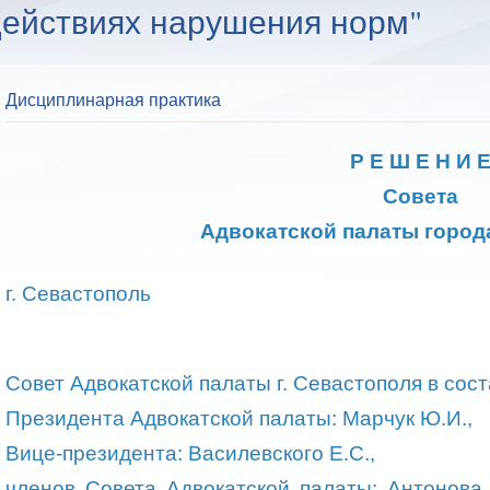
действиях нарушения норм"
Дисциплинарная практика
Р Е Ш Е Н И 
Совета
Адвокатской палаты город
г. Севастополь 24 ноя
Совет Адвокатской палаты г. Севастополя в сост
Президента Адвокатской палаты: Марчук Ю.И.,
Вице-президента: Василевского Е.С.,
членов Совета Адвокатской палаты: Антонова А.