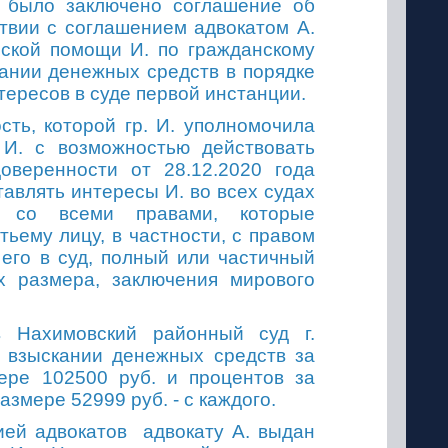
 было заключено соглашение об
ствии с соглашением адвокатом А
.
еской помощи И
.
по гражданскому
кании денежных средств в порядке
тересов в суде первой инстанции.
сть, которой
гр.
И. уполномочила
.
И. с возможностью действовать
оверенности от 28.12.2020 года
тавлять интересы И
.
во всех судах
и со всеми правами, которые
тьему лицу, в частности, с правом
 его в суд, полный или частичный
х размера, заключения мирового
 Нахимовский районный суд г.
 взыскании денежных средств за
ере 102500 руб. и процентов за
змере 52999 руб. - с каждого.
ией адвокатов адвокату А
.
выдан