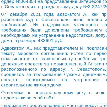
ордер №064854 на представление интересов
г
г. Севастополя по гражданскому делу №2-3247/2
07 декабря 2021 года адвокатом А
.
, как п
районный суд г. Севастополя было подано 
требований. Из содержания указанного за
требования были дополнены требованием о
необходимых на устранение недостатков, допу
дома, в размере 483691 руб.
Адвокатом А
.
, как представителем И. подписа
тексту мирового соглашения, истец по перв
отказывается от заявленных (уточнённых тре
денежных средств за невыполненный IV этап 
расположенного по адресу: г. Севастополь
процентов за пользование чужими денежным
средств, необходимых на устранение н
строительстве жилого дома.
Ответчики по первоначальному иску в свою
недостатки за свой счёт:
- произведут оборудование отмостков вокруг ст