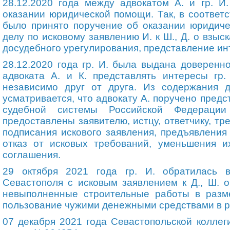
28.12.2020 года между адвокатом А
.
и
гр.
И.
оказании юридической помощи. Так, в соответ
было принято поручение об оказании юридич
делу по исковому заявлению И. к Ш., Д. о взыс
досудебного урегулирования, представление ин
28.12.2020 года
гр.
И. была выдана доверенно
адвоката
А
.
и К
.
представлять интересы
гр
независимо друг от друга. Из содержания д
усматривается, что
адвокату
А. поручено предс
судебной системы Российской Федераци
предоставлены заявителю, истцу, ответчику, тре
подписания искового заявления, предъявления
отказ от исковых требований, уменьшения и
соглашения.
29 октября 2021 года
гр.
И
.
обратилась в
Севастополя с исковым заявлением к Д
.
, Ш
.
о
невыполненные строительные работы в разм
пользование чужими денежными средствами в ра
07 декабря 2021 года Севастопольской коллег