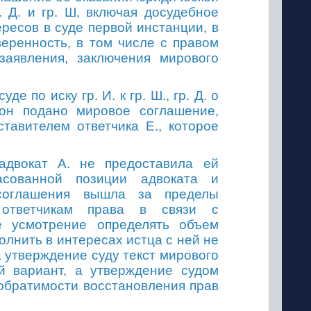
р.
Д
.
и
гр.
Ш, включая досудебное
ресов в суде первой инстанции, в
еренность, в том числе с правом
заявления, заключения мирового
суде по иску
гр.
И
.
к
гр. Ш
.,
гр.
Д. о
он подано мировое соглашение,
тавителем ответчика Е., которое
 адвокат А
.
не предоставила ей
асованной позиции адвоката и
 соглашения вышла за пределы
 ответчикам права в связи с
е усмотрение определять объем
лнить в интересах истца с ней не
 утверждение суду текст мирового
й вариант, а утверждение судом
еобратимости восстановления прав