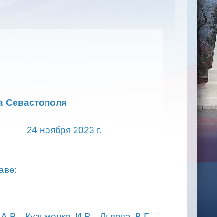
Е
а Севастополя
бря 2023 г.
аве:
В., Кузьменко И.В., Львова В.Г.,