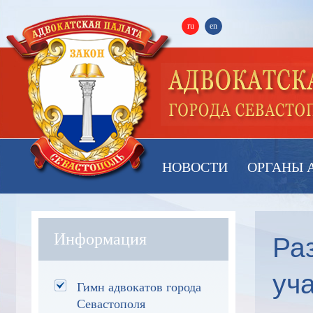
ru
en
НОВОСТИ
ОРГАНЫ 
Ра
Информация
уч
Гимн адвокатов города
Севастополя