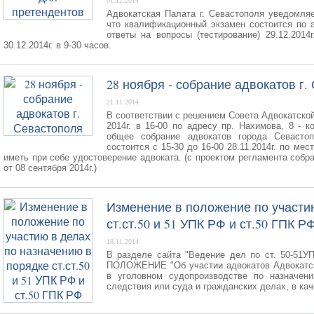
01.12.2014
Адвокатская Палата г. Севастополя уведомляе
что квалификационный экзамен состоится по а
ответы на вопросы (тестирование) 29.12.2014
30.12.2014г. в 9-30 часов.
28 ноября - собрание адвокатов г.
21.11.2014
В соответствии с решением Совета Адвокатской 
2014г. в 16-00 по адресу пр. Нахимова, 8 - 
общее собрание адвокатов города Севастоп
состоится с 15-30 до 16-00 28.11.2014г. по ме
иметь при себе удостоверение адвоката. (с проектом регламента собр
от 08 сентября 2014г.)
Изменение в положение по участи
ст.ст.50 и 51 УПК РФ и ст.50 ГПК Р
18.11.2014
В разделе сайта "Ведение дел по ст. 50-51У
ПОЛОЖЕНИЕ "Об участии адвокатов Адвокатско
в уголовном судопроизводстве по назначени
следствия или суда и гражданских делах, в кач