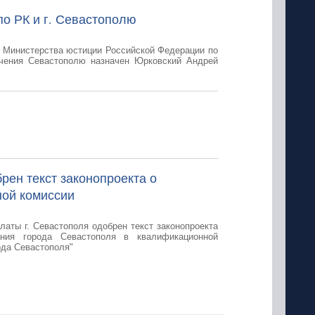
о РК и г. Севастополю
я Министерства юстиции Российской Федерации по
чения Севастополю назначен Юрковский Андрей
рен текст законопроекта о
ной комиссии
латы г. Севастополя одобрен текст законопроекта
ания города Севастополя в квалификационной
ода Севастополя"