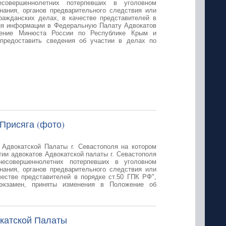
есовершеннолетних потерпевших в уголовном
нания, органов предварительного следствия или
ражданских делах, в качестве представителей в
ния информации в Федеральную Палату Адвокатов
ление Минюста России по Республике Крым и
редоставить сведения об участии в делах по
 Присяга (фото)
 Адвокатской Палаты г. Севастополя на котором
тии адвокатов Адвокатской палаты г. Севастополя
несовершеннолетних потерпевших в уголовном
нания, органов предварительного следствия или
честве представителей в порядке ст.50 ГПК РФ",
экзамен, приняты изменения в Положение об
катской Палаты