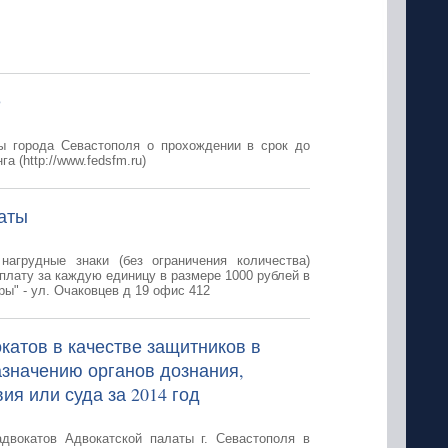
е
ы города Севастополя о прохождении в срок до
а (http://www.fedsfm.ru)
аты
агрудные знаки (без ограничения количества)
оплату за каждую единицу в размере 1000 рублей в
ы" - ул. Очаковцев д 19 офис 412
катов в качестве защитников в
азначению органов дознания,
ия или суда за 2014 год
двокатов Адвокатской палаты г. Севастополя в